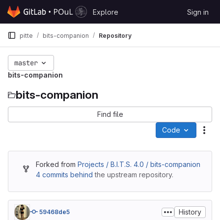
Skip to content
Explore
Sign in
GitLab
pitte
bits-companion
Repository
master
bits-companion
bits-companion
Find file
Code
Act
Forked from
Projects / B.I.T.S. 4.0 / bits-companion
4 commits behind
the upstream repository.
History
59468de5