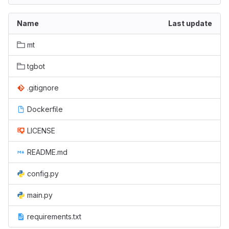
Name
Last update
mt
tgbot
.gitignore
Dockerfile
LICENSE
README.md
config.py
main.py
requirements.txt